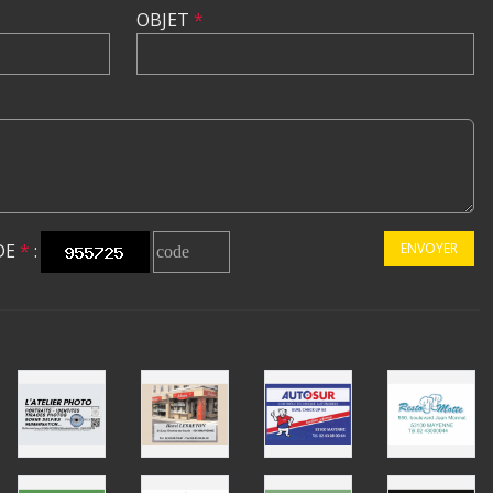
OBJET
*
DE
*
:
ENVOYER