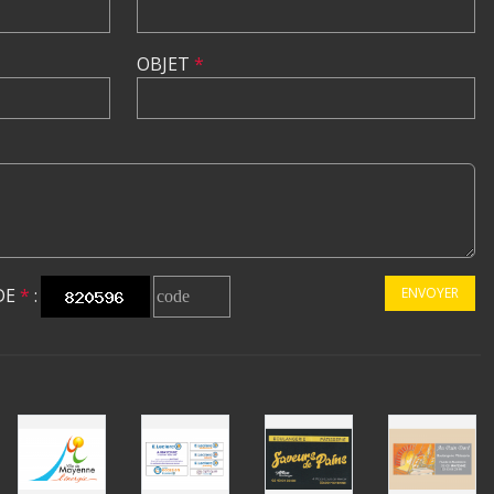
OBJET
*
DE
*
:
ENVOYER