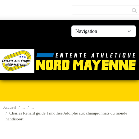
Panneau de gestion des cookies
Accueil
Charles Renard guide Timothée Adolphe aux championnats du monde
handisport