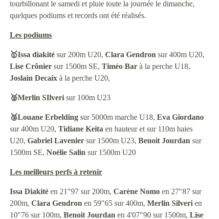
tourbillonant le samedi et pluie toute la journée le dimanche,
quelques podiums et records ont été réalisés.
Les podiums
🥇Issa diakité
sur 200m U20,
Clara
Gendron
sur 400m U20,
Lise
Crônier
sur 1500m SE,
Timéo
Bar
à la perche U18,
Joslain
Decaix
à la perche U20,
🥈Merlin SIlveri
sur 100m U23
🥉Louane Erbelding
sur 5000m marche U18,
Eva Giordano
sur 400m U20,
Tidiane Keita
en hauteur et sur 110m haies
U20,
Gabriel
Lavenier
sur 1500m U23,
Benoit
Jourdan
sur
1500m SE,
Noélie
Salin
sur 1500m U20
Les meilleurs perfs à retenir
Issa
Diakité
en 21"97 sur 200m,
Carène
Nomo
en 27"87 sur
200m,
Clara
Gendron
en 59"65 sur 400m,
Merlin
Silveri
en
10"76 sur 100m,
Benoit
Jourdan
en 4'07"90 sur 1500m,
Lise