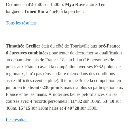
Crônier
en 4'46"40 sur 1500m,
Mya
Ravé
à 4m80 en
longueur,
Timéo
Bar
à 4m46 à la perche...
Tous les résultats
Timothée
Grellier
était du côté de Tourlaville aux
pré-France
d'épreuves combinée
s pour tenter de décrocher sa qualification
aux championnats de France. 18e au bilan (16 personnes de
prises aux France) avant la compétition avec ses 6362 points des
régionaux, il n'a pas réussi à faire mieux dans des conditions
assez difficiles (vent et pluie). Il termine 3e de la compétition en
junior en totalisant
6230 points
mais n'a plus sa participation aux
France entre les mains. À noter ses belles peformances sur les
courses avec 4 records personnels :
11"32
sur 100m,
53"10
sur
400m,
15"15
sur 110m haies et
4'49"28
sur 1500.
Les résultats