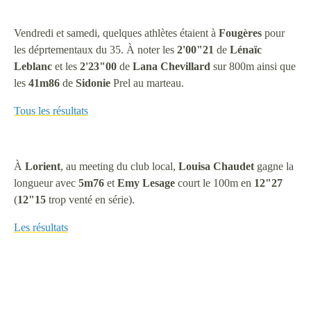
Vendredi et samedi, quelques athlètes étaient à
Fougères
pour
les déprtementaux du 35. À noter les
2'00"21
de
Lénaïc
Leblanc
et les
2'23"00
de
Lana
Chevillard
sur 800m ainsi que
les
41m86
de
Sidonie
Prel au marteau.
Tous les résultats
À
Lorient
, au meeting du club local,
Louisa
Chaudet
gagne la
longueur avec
5m76
et
Emy
Lesage
court le 100m en
12"27
(
12"15
trop venté en série).
Les résultats