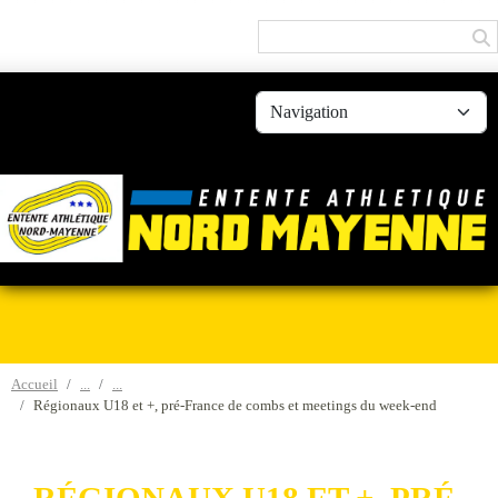
Panneau de gestion des cookies
Accueil
Régionaux U18 et +, pré-France de combs et meetings du week-end
RÉGIONAUX U18 ET +, PRÉ-