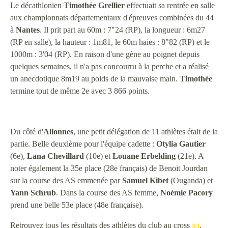
Le décathlonien
Timothée Grellier
effectuait sa rentrée en salle
aux championnats départementaux d'épreuves combinées du 44
à
Nantes
. Il prit part au 60m : 7"24 (RP), la longueur : 6m27
(RP en salle), la hauteur : 1m81, le 60m haies : 8"82 (RP) et le
1000m : 3'04 (RP). En raison d'une gène au poignet depuis
quelques semaines, il n'a pas concourru à la perche et a réalisé
un anecdotique 8m19 au poids de la mauvaise main.
Timothée
termine tout de même 2e avec 3 866 points.
Du côté d'
Allonnes
, une petit délégation de 11 athlètes était de la
partie. Belle deuxième pour l'équipe cadette :
Otylia Gautier
(6e),
Lana Chevillard
(10e) et
Louane Erbelding
(21e). A
noter également la 35e place (28e français) de Benoit Jourdan
sur la course des AS emmenée par
Samuel Kibet
(Ouganda) et
Yann Schrub
. Dans la course des AS femme,
Noémie Pacory
prend une belle 53e place (48e française).
Retrouvez tous les résultats des athlètes du club au cross
ici
.