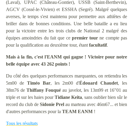
(Laval), UPAC (Château-Gontier), USSB (Saint-Berthevin),
AGCV (Cossé-le-Vivien) et ESSHA (Segré). Malgré quelques
averses, le temps s'est maintenu pour permettre aux athlètes de
briller dans de bonnes conditions. Une belle bataille a eu lieu
pour la victoire entre les trois clubs de National 2 malgré des
équipes amoindries du fait que ce
premier tour
ne compte pas
pour la qualification au deuxième tour, étant
facultatif
.
Mais à la fin, c'est l'EANM qui gagne ! Victoire pour notre
belle équipe avec 43 262 points !
Du côté des quelques performances marquantes, on retiendra les
5m00 de
Timéo Bar
, les 2m00 d'
Édouard Chaudet
, les
38m76 de
Thiffany
Fouqué
au javelot, les 13m99 et 16"01 au
triple et sur les haies pour
Tidiane
Keita
, sans oublier bien sûr le
record du club de
Sidonie
Prel
au marteau avec 46m67... et bien
d'autres performances pour la
TEAM
EANM
!
Tous les résultats