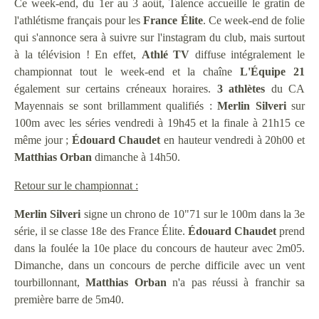
Ce week-end, du 1er au 3 août, Talence accueille le gratin de
l'athlétisme français pour les
France Élite
. Ce week-end de folie
qui s'annonce sera à suivre sur l'instagram du club, mais surtout
à la télévision ! En effet,
Athlé TV
diffuse intégralement le
championnat tout le week-end et la chaîne
L'Équipe 21
également sur certains créneaux horaires.
3 athlètes
du CA
Mayennais se sont brillamment qualifiés :
Merlin
Silveri
sur
100m avec les séries vendredi à 19h45 et la finale à 21h15 ce
même jour ;
Édouard Chaudet
en hauteur vendredi à 20h00 et
Matthias
Orban
dimanche à 14h50.
Retour sur le championnat :
Merlin
Silveri
signe un chrono de 10"71 sur le 100m dans la 3e
série, il se classe 18e des France Élite.
Édouard
Chaudet
prend
dans la foulée la 10e place du concours de hauteur avec 2m05.
Dimanche, dans un concours de perche difficile avec un vent
tourbillonnant,
Matthias
Orban
n'a pas réussi à franchir sa
première barre de 5m40.