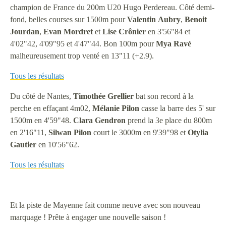
champion de France du 200m U20 Hugo Perdereau. Côté demi-
fond, belles courses sur 1500m pour
Valentin
Aubry
,
Benoit
Jourdan
,
Evan
Mordret
et
Lise
Crônier
en 3'56"84 et
4'02"42, 4'09"95 et 4'47"44. Bon 100m pour
Mya
Ravé
malheureusement trop venté en 13"11 (+2.9).
Tous les résultats
Du côté de Nantes,
Timothée
Grellier
bat son record à la
perche en effaçant 4m02,
Mélanie
Pilon
casse la barre des 5' sur
1500m en 4'59"48.
Clara
Gendron
prend la 3e place du 800m
en 2'16"11,
Silwan
Pilon
court le 3000m en 9'39"98 et
Otylia
Gautier
en 10'56"62.
Tous les résultats
Et la piste de Mayenne fait comme neuve avec son nouveau
marquage ! Prête à engager une nouvelle saison !